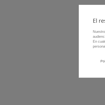
El r
Nuestro
audienc
En cual
persona
Pol