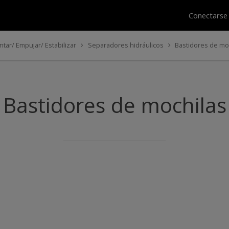
Conectars
ntar/ Empujar/ Estabilizar
Separadores hidráulicos
Bastidores de mo
Bastidores de mochilas