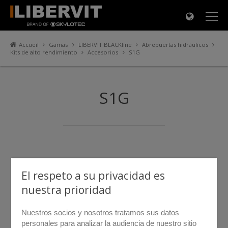
×
Accueil
Gamas
LIBERVIT BLACKline
Abrepuertas hidráulicos
Kits de alto rendimiento
Accesorios
S1G
S1G
El respeto a su privacidad es
nuestra prioridad
Nuestros socios y nosotros tratamos sus datos
personales para analizar la audiencia de nuestro sitio